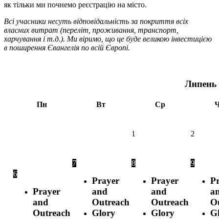
як тільки ми почнемо реєстрацію на місто.
Всі учасники несуть відповідальність за покриття всіх
власних витрат (переліт, проживання, транспорт,
харчування і т.д.). Ми віримо, що це буде великою інвестицією
в поширення Євангелія по всій Європі.
Липень
Пн
Вт
Ср
1
2
7
8
9
6
Prayer
Prayer
P
Prayer
and
and
a
and
Outreach
Outreach
O
Outreach
Glory
Glory
G