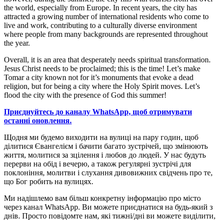
the world, especially from Europe. In recent years, the city has
attracted a growing number of international residents who come to
live and work, contributing to a culturally diverse environment
where people from many backgrounds are represented throughout
the year.
Overall, it is an area that desperately needs spiritual transformation.
Jesus Christ needs to be proclaimed; this is the time! Let’s make
Tomar a city known not for it’s monuments that evoke a dead
religion, but for being a city where the Holy Spirit moves. Let’s
flood the city with the presence of God this summer!
Приєднуйтесь до каналу WhatsApp, щоб отримувати
останні оновлення.
Щодня ми будемо виходити на вулиці на пару годин, щоб
ділитися Євангелієм і бачити багато зустрічей, що змінюють
життя, молитися за зцілення і любов до людей. У нас будуть
перерви на обід і вечерю, а також регулярні зустрічі для
поклоніння, молитви і слухання дивовижних свідчень про те,
що Бог робить на вулицях.
Ми надішлемо вам більш конкретну інформацію про місто
через канал WhatsApp. Ви можете приєднатися на будь-який з
днів. Просто повідомте нам, які тижні/дні ви можете виділити,