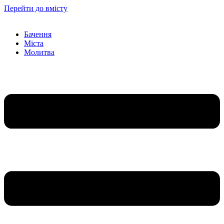
Перейти до вмісту
Бачення
Міста
Молитва