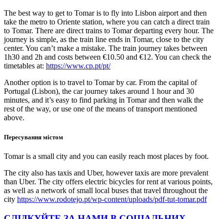
The best way to get to Tomar is to fly into Lisbon airport and then
take the metro to Oriente station, where you can catch a direct train
to Tomar. There are direct trains to Tomar departing every hour. The
journey is simple, as the train line ends in Tomar, close to the city
center. You can’t make a mistake. The train journey takes between
1h30 and 2h and costs between €10.50 and €12. You can check the
timetables at:
https://www.cp.pt/pt/
Another option is to travel to Tomar by car. From the capital of
Portugal (Lisbon), the car journey takes around 1 hour and 30
minutes, and it’s easy to find parking in Tomar and then walk the
rest of the way, or use one of the means of transport mentioned
above.
Пересування містом
Tomar is a small city and you can easily reach most places by foot.
The city also has taxis and Uber, however taxis are more prevalent
than Uber. The city offers electric bicycles for rent at various points,
as well as a network of small local buses that travel throughout the
city
https://www.rodotejo.pt/wp-content/uploads/pdf-tut-tomar.pdf
СЛІДКУЙТЕ ЗА НАМИ В СОЦІАЛЬНИХ