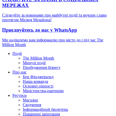
МЕРЕЖАХ
Слідкуйте за новинами про майбутні події та вечори слави
протягом Місяця Мільйона!
Приєднуйтесь до нас у WhatsApp
Ми надішлемо вам інформацію про місто до і під час The
Million Month
Події
The Million Month
Минулі події
Пробудження бізнесу
Про нас
Бен Фіцджеральд
Наша команда
Основні цінності
Міністерства-партнери
Ресурси
Магазин
Свідчення
Інформаційний бюлетень
Поширені запитання