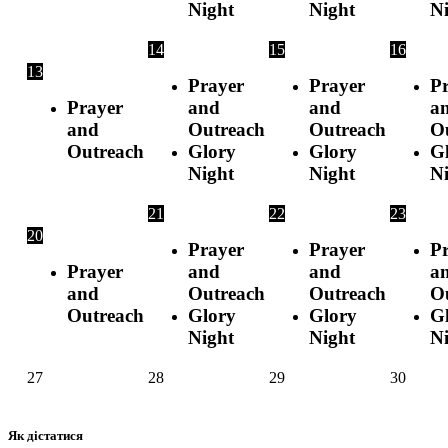
Night
Night
N
14
15
16
13
Prayer
Prayer
P
Prayer
and
and
a
and
Outreach
Outreach
O
Outreach
Glory
Glory
G
Night
Night
N
21
22
23
20
Prayer
Prayer
P
Prayer
and
and
a
and
Outreach
Outreach
O
Outreach
Glory
Glory
G
Night
Night
N
27
28
29
30
Як дістатися