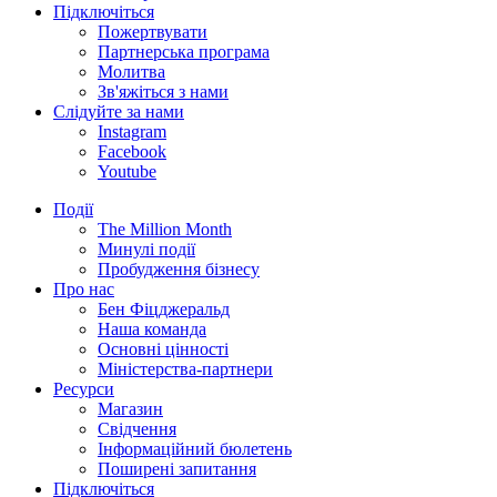
Підключіться
Пожертвувати
Партнерська програма
Молитва
Зв'яжіться з нами
Слідуйте за нами
Instagram
Facebook
Youtube
Події
The Million Month
Минулі події
Пробудження бізнесу
Про нас
Бен Фіцджеральд
Наша команда
Основні цінності
Міністерства-партнери
Ресурси
Магазин
Свідчення
Інформаційний бюлетень
Поширені запитання
Підключіться