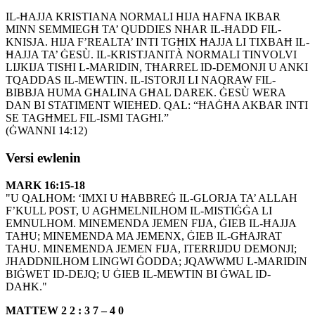
IL-ĦAJJA KRISTIANA NORMALI HIJA ĦAFNA IKBAR
MINN SEMMIEGĦ TA’ QUDDIES NHAR IL-ĦADD FIL-
KNISJA. HIJA F’REALTA’ INTI TGĦIX ĦAJJA LI TIXBAĦ IL-
ĦAJJA TA’ ĠESÙ. IL-KRISTJANITÀ NORMALI TINVOLVI
LIJKIJA TISĦI L-MARIDIN, TĦARREL ID-DEMONJI U ANKI
TQADDAS IL-MEWTIN. IL-ISTORJI LI NAQRAW FIL-
BIBBJA HUMA GĦALINA GĦAL DAREK. ĠESÙ WERA
DAN BI STATIMENT WIEĦED. QAL: “ĦAĠĦA AKBAR INTI
SE TAGĦMEL FIL-ISMI TAGĦI.”
(ĠWANNI 14:12)
Versi ewlenin
MARK 16:15-18
"U QALHOM: ‘IMXI U ĦABBREĠ IL-GLORJA TA’ ALLAH
F’KULL POST, U AGĦMELNILHOM IL-MISTIĠĠA LI
EMNULHOM. MINEMENDA JEMEN FIJA, ĠIEB IL-ĦAJJA
TAĦU; MINEMENDA MA JEMENX, ĠIEB IL-GĦAJRAT
TAĦU. MINEMENDA JEMEN FIJA, ITERRIJDU DEMONJI;
JHADDNILHOM LINGWI ĠODDA; JQAWWMU L-MARIDIN
BIĠWET ID-DEJQ; U ĠIEB IL-MEWTIN BI ĠWAL ID-
DAĦK."
MATTEW 2 2 : 3 7 – 4 0