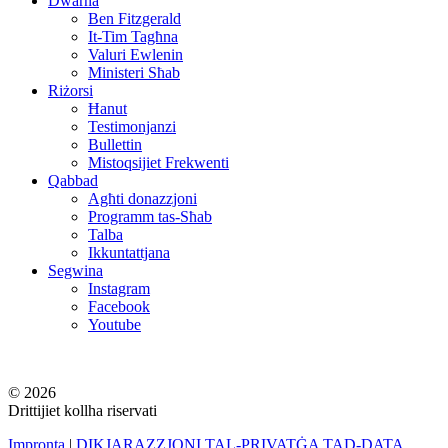
Dwarna
Ben Fitzgerald
It-Tim Tagħna
Valuri Ewlenin
Ministeri Sħab
Riżorsi
Ħanut
Testimonjanzi
Bullettin
Mistoqsijiet Frekwenti
Qabbad
Agħti donazzjoni
Programm tas-Sħab
Talba
Ikkuntattjana
Segwina
Instagram
Facebook
Youtube
© 2026
Drittijiet kollha riservati
Impronta
|
DIKJARAZZJONI TAL-PRIVATĠA TAD-DATA