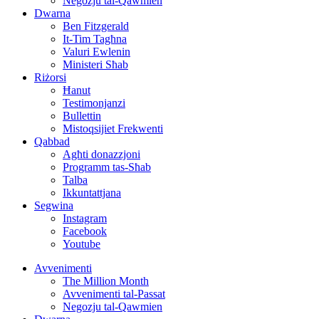
Negozju tal-Qawmien
Dwarna
Ben Fitzgerald
It-Tim Tagħna
Valuri Ewlenin
Ministeri Sħab
Riżorsi
Ħanut
Testimonjanzi
Bullettin
Mistoqsijiet Frekwenti
Qabbad
Agħti donazzjoni
Programm tas-Sħab
Talba
Ikkuntattjana
Segwina
Instagram
Facebook
Youtube
Avvenimenti
The Million Month
Avvenimenti tal-Passat
Negozju tal-Qawmien