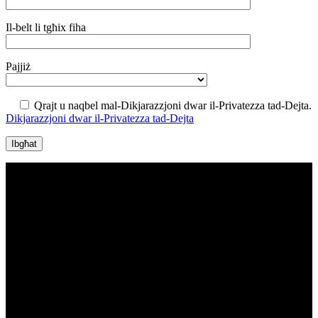
Il-belt li tgħix fiha
Pajjiż
Qrajt u naqbel mal-Dikjarazzjoni dwar il-Privatezza tad-Dejta.
Dikjarazzjoni dwar il-Privatezza tad-Dejta