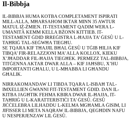
Il-Bibbja
IL-BIBBJA HUMA KOTBA COMPLETAMENT ISPIRATI
MILL-ALLA, MĦARSAHOM IKTAR MINN 35 AWTUR
MATUL IŻ-ŻMIEN. IT-TESTAMENT QADIM WERA L-
UMANITÀ KEMM KELLA BŻONN KITTIEB. IT-
TESTAMENT ĠDID IRREĠISTRA L-ĦAJJA TA’ ĠESÙ U L-
TAĦRIĠ TAL-SEĠWĦA TIEGĦU.
SE TQARA KIF TĦAJJIL BĦAL ĠESÙ U TĠIB ĦILJA KIF
TIBQA’ FIR-RELAZZJONI MA’ ALLA KOLLOX, KIEKU
X’JĦADDAR FIL-ĦAJJA TIEGĦEK. PERMEZZ TAL-BIBBJA,
TITĠENNA AKTAR DWAR ALLA – KIF JAĦSBU, X’HU
IMPORTANTI GĦALU, U L-MĦABBA LI GĦANDU
GĦALIK.
NIRRAKOMANDAW LI TIBDA TQARA L-ISBAĦ TAL-
IMXELLIEN ĠWANNI FIT-TESTAMENT ĠDID. DAN IL-
KITBA JAGĦTIK FEHMA KBIRA DWAR IL-ĦAJJA, IT-
TAĦRIĠ U L-KARATTERISTIĊI TA’ ĠESÙ. ĠESÙ
JIĊĊELEBRA LILHADDU L-KELMA MGĦAMLA ĠISIM, LI
JIFISSER LI META NAQRAW IL-BIBBJA, QEGĦDIN NAFU
U NESPERJENZAW LIL ĠESÙ.