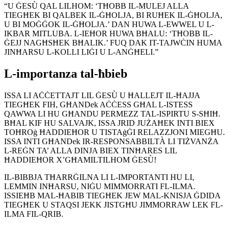
“U ĠESÙ QAL LILHOM: ‘TĦOBB IL-MULEJ ALLA
TIEGĦEK BI QALBEK IL-ĠĦOLJA, BI RUĦEK IL-ĠĦOLJA,
U BI MOĠĠOK IL-ĠĦOLJA.’ DAN HUWA L-EWWEL U L-
IKBAR MITLUBA. L-IEĦOR HUWA BĦALU: ‘TĦOBB IL-
ĠEJJ NAGĦSĦEK BĦALIK.’ FUQ DAK IT-TAJWĊIN HUMA
JINĦARSU L-KOLLI LIĠI U L-ANĠĦELI.”
L-importanza tal-ħbieb
ISSA LI AĊĊETTAJT LIL ĠESÙ U ĦALLEJT IL-ĦAJJA
TIEGĦEK FIH, GĦANDek AĊĊESS GĦAL L-ISTESS
QAWWA LI HU GĦANDU PERMEZZ TAL-ISPIRTU S-SĦIĦ.
BĦAL KIF HU SALVAJK, ISSA JRID JUŻAĦEK INTI BIEX
TOĦROġ ĦADDIEĦOR U TISTAġĠI RELAZZJONI MIEGĦU.
ISSA INTI GĦANDek IR-RESPONSABBILTÀ LI TIŻVANŻA
L-REĠN TA’ ALLA DINJA BIEX TINĦARES LIL
ĦADDIEĦOR X’GĦAMILTILHOM ĠESÙ!
IL-BIBBJA TĦARRĠILNA LI L-IMPORTANTI HU LI,
LEMMIN INĦARSU, NIĠU MIMMORRATI FL-ILMA.
ISSIEĦB MAL-ĦABIB TIEGĦEK JEW MAL-KNISJA ĠDIDA
TIEGĦEK U STAQSI JEKK JISTGĦU JIMMORRAW LEK FL-
ILMA FIL-QRIB.