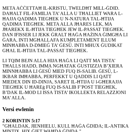
META AĊĊETTAĦ IL-KRISTU, TWELDĦT MILL-ĠDID.
DAĦALT FIL-FAMILJA TA’ ALLA U TĦALLIET WARA L-
ĦAJJA QADIMA TIEGĦEK U N-NATURA TAL-ĦTIJA
QADIMA TIEGĦEK. META ALLA JĦARES LEK, MA
JĦAREKX IL-ĦTIJA TIEGĦEK JEW IL-PASSAT TIEGĦEK.
DAN IFISSER LI JEKK ĠRALT ĦAĠA ĦAŻINA ĠIMGĦA LI
ĠARA, INTI MGĦALLAFA KUMPLETAMENT ILLUM
MINĦABBA D-DMIEĠ TA’ ĠESÙ. INTI MHUX ĠUDIKAT
GĦAL IL-ĦTIJA TAL-PASSAT TIEGĦEK.
LI TQIM BEJN ALLA HIJA ĦAĠA LI QATT MA TISTA’
TĦALLS HADD, IMMA NGĦATAK ĠUSTIZZJA B’XIERA
MINNĦABBA LI ĠESÙ MIED FUQ IS-SALIB. ĠESÙ, L-
IKBAR IMĦABBA, PERFEKKT U QADDIS LI QATT
MIEDEX DIN ID-DINJA, SARET IL-ĦTIJA U l-GĦERAJJA
TIEGĦEK U ĦAREġ FUQ IS-SALIB F’POST TIEGĦEK,
B’DAK IL-MOD LI ISSA TISTA’ IKOLLEKTA RELAZZJONI
MA’ ALLA.
Versi ewlenin
2 KORINTIN 5:17
"GĦALDAK, JIENHIELU, KULL ĦAĠA ĠDIDA; IL-ANTIKA
MINTIX, HIX ĠIET WAĦDA ĠDIDA."