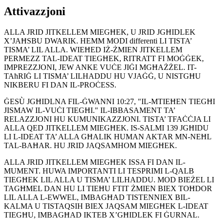
Attivazzjoni
ALLA JRID JITKELLEM MIEGĦEK, U JRID JGĦIDLEK
X’JAĦSBU DWARIK. HEMM MODI differenti LI TISTA’
TISMA’ LIL ALLA. WIEĦED IŻ-ŻMIEN JITKELLEM
PERMEZZ TAL-IDEAT TIEGĦEK, RITRATT FI MOĠĠEK,
IMPREZZJONI, JEW ANKE VUĊE JIĠI MGĦAŻŻEL. IT-
TAħRIĠ LI TISMA’ LILHADDU HU VJAĠĠ, U NISTGĦU
NIKBERU FI DAN IL-PROĊESS.
ĠESÙ JGĦIDLNA FIL-ĠWANNI 10:27, "IL-MTIEĦEN TIEGĦI
JISMAW IL-VUĊI TIEGĦI." IL-IBBASAMENT TA’
RELAZZJONI HU KUMUNIKAZZJONI. TISTA’ TFAĊĊJA LI
ALLA QED JITKELLEM MIEGĦEK. IS-SALMI 139 JGĦIDU
LI L-IDEAT TA’ ALLA GĦALIK HUMAN AKTAR MN-NEĦL
TAL-BAĦAR. HU JRID JAQSAMHOM MIEGĦEK.
ALLA JRID JITKELLEM MIEGĦEK ISSA FI DAN IL-
MUMENT. HUWA IMPORTANTI LI TESPRIMI L-QALB
TIEGĦEK LIL ALLA U TISMA’ LILHADDU. MOD BIEŻEL LI
TAGĦMEL DAN HU LI TIEĦU FTIT ŻMIEN BIEX TOĦDOR
LIL ALLA L-EWWEL, IMBAGĦAD TISTENNIEX BIL-
KALMA U TISTAQSIH BIEX JAQSAM MIEGĦEK L-IDEAT
TIEGĦU, IMBAGĦAD IKTEB X’GĦIDLEK FI ĠURNAL.