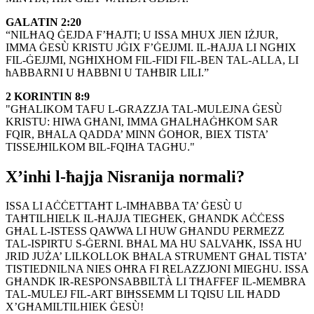
GALATIN 2:20
“NILĦAQ ĠEJDA F’ĦAJTI; U ISSA MHUX JIEN IŻJUR,
IMMA ĠESÙ KRISTU JĠIX F’ĠEJJMI. IL-ĦAJJA LI NGĦIX
FIL-ĠEJJMI, NGĦIXHOM FIL-FIDI FIL-BEN TAL-ALLA, LI
ħABBARNI U ĦABBNI U TAĦBIR LILI.”
2 KORINTIN 8:9
"GĦALIKOM TAFU L-GRAZZJA TAL-MULEJNA ĠESÙ
KRISTU: HIWA GĦANI, IMMA GĦALĦAĠĦKOM SAR
FQIR, BĦALA QADDA’ MINN ĠOĦOR, BIEX TISTA’
TISSEJĦILKOM BIL-FQIĦA TAGĦU."
X’inhi l-ħajja Nisranija normali?
ISSA LI AĊĊETTAĦT L-IMĦABBA TA’ ĠESÙ U
TAĦTILHIELK IL-ĦAJJA TIEGĦEK, GĦANDK AĊĊESS
GĦAL L-ISTESS QAWWA LI HUW GĦANDU PERMEZZ
TAL-ISPIRTU S-ĠERNI. BĦAL MA HU SALVAĦK, ISSA HU
JRID JUŻA’ LILKOLLOK BĦALA STRUMENT GĦAL TISTA’
TISTIEDNILNA NIES OĦRA FI RELAZZJONI MIEGHU. ISSA
GĦANDK IR-RESPONSABBILTÀ LI TĦAFFEF IL-MEMBRA
TAL-MULEJ FIL-ART BIĦSSEMM LI TQISU LIL ĦADD
X’GĦAMILTILHIEK ĠESÙ!