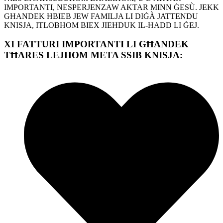
IMPORTANTI, NESPERJENZAW AKTAR MINN ĠESÙ. JEKK
GĦANDEK ĦBIEB JEW FAMILJA LI DIĠÀ JATTENDU
KNISJA, ITLOBHOM BIEX JIEĦDUK IL-ĦADD LI ĠEJ.
XI FATTURI IMPORTANTI LI GĦANDEK
TĦARES LEJHOM META SSIB KNISJA: