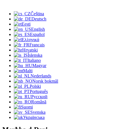
Čeština
Deutsch
Eesti
English
Español
Ελληνικά
Français
Hrvatski
Íslenska
Italiano
Magyar
Malti
Nederlands
Norsk bokmål
Polski
Português
Русский
Română
Suomi
Svenska
Українська