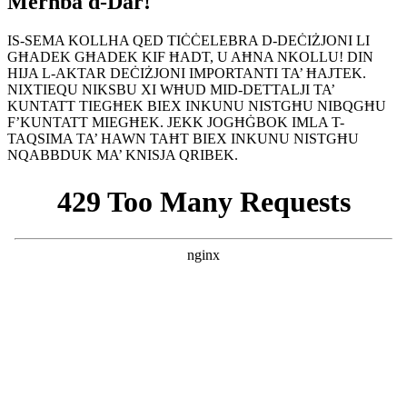
Merħba d-Dar!
IS-SEMA KOLLHA QED TIĊĊELEBRA D-DEĊIŻJONI LI
GĦADEK GĦADEK KIF ĦADT, U AĦNA NKOLLU! DIN
HIJA L-AKTAR DEĊIŻJONI IMPORTANTI TA’ ĦAJTEK.
NIXTIEQU NIKSBU XI WĦUD MID-DETTALJI TA’
KUNTATT TIEGĦEK BIEX INKUNU NISTGĦU NIBQGĦU
F’KUNTATT MIEGĦEK. JEKK JOGĦĠBOK IMLA T-
TAQSIMA TA’ HAWN TAĦT BIEX INKUNU NISTGĦU
NQABBDUK MA’ KNISJA QRIBEK.