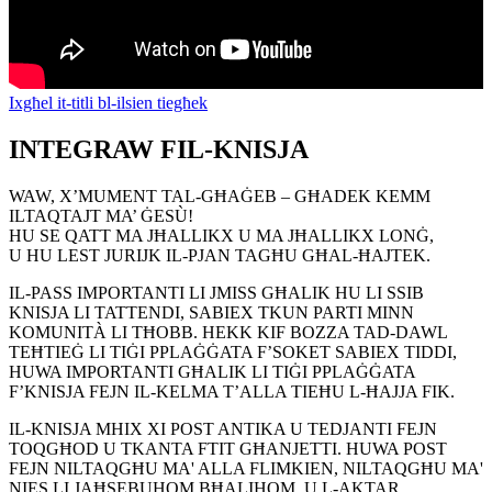
Ixgħel it-titli bl-ilsien tiegħek
INTEGRAW FIL-KNISJA
WAW, X’MUMENT TAL-GĦAĠEB – GĦADEK KEMM
ILTAQTAJT MA’ ĠESÙ!
HU SE QATT MA JĦALLIKX U MA JĦALLIKX LONĠ,
U HU LEST JURIJK IL-PJAN TAGĦU GĦAL-ĦAJTEK.
IL-PASS IMPORTANTI LI JMISS GĦALIK HU LI SSIB
KNISJA LI TATTENDI, SABIEX TKUN PARTI MINN
KOMUNITÀ LI TĦOBB. HEKK KIF BOZZA TAD-DAWL
TEĦTIEĠ LI TIĠI PPLAĠĠATA F’SOKET SABIEX TIDDI,
HUWA IMPORTANTI GĦALIK LI TIĠI PPLAĠĠATA
F’KNISJA FEJN IL-KELMA T’ALLA TIEĦU L-ĦAJJA FIK.
IL-KNISJA MHIX XI POST ANTIKA U TEDJANTI FEJN
TOQGĦOD U TKANTA FTIT GĦANJETTI. HUWA POST
FEJN NILTAQGĦU MA' ALLA FLIMKIEN, NILTAQGĦU MA'
NIES LI JAĦSEBUHOM BĦALIHOM, U L-AKTAR