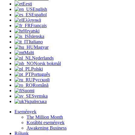
Eesti
English
Español
Ελληνικά
Français
Hrvatski
Íslenska
Italiano
Magyar
Malti
Nederlands
Norsk bokmål
Polski
Português
Русский
Română
Suomi
Svenska
Українська
Események
The Million Month
Korábbi események
Awakening Business
Rólunk