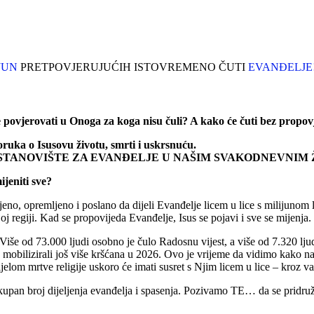
JUN
PRETPOVJERUJUĆIH ISTOVREMENO ČUTI
EVANĐELJE
 povjerovati u Onoga za koga nisu čuli? A kako će čuti bez propo
poruka o Isusovu životu, smrti i uskrsnuću.
O STANOVIŠTE ZA EVANĐELJE U NAŠIM SVAKODNEVNIM
jeniti sve?
njeno, opremljeno i poslano da dijeli Evanđelje licem u lice s milijuno
j regiji. Kad se propovijeda Evanđelje, Isus se pojavi i sve se mijenja.
 od 73.000 ljudi osobno je čulo Radosnu vijest, a više od 7.320 ljudi d
bilizirali još više kršćana u 2026. Ovo je vrijeme da vidimo kako naš
jelom mrtve religije uskoro će imati susret s Njim licem u lice – kroz v
 ukupan broj dijeljenja evanđelja i spasenja. Pozivamo TE… da se pridru