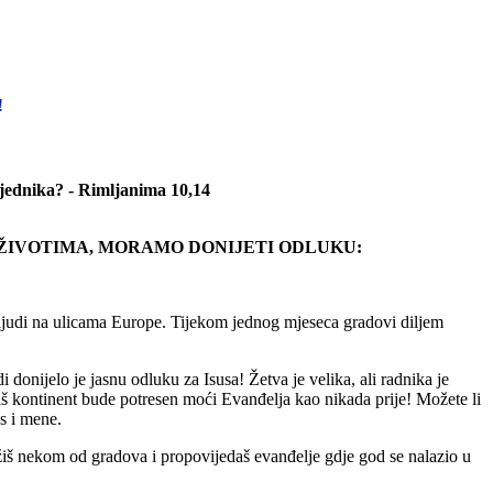
!
vjednika? - Rimljanima 10,14
 ŽIVOTIMA, MORAMO DONIJETI ODLUKU:
m ljudi na ulicama Europe. Tijekom jednog mjeseca gradovi diljem
onijelo je jasnu odluku za Isusa! Žetva je velika, ali radnika je
 kontinent bude potresen moći Evanđelja kao nikada prije! Možete li
as i mene.
žiš nekom od gradova i propovijedaš evanđelje gdje god se nalazio u