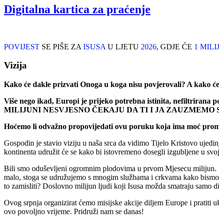
Digitalna kartica za praćenje
POVIJEST
SE PIŠE ZA
ISUSA
U LJETU
2026
, GDJE ĆE
1 MILI
Vizija
Kako će dakle prizvati Onoga u koga nisu povjerovali? A kako će
Više nego ikad, Europi je prijeko potrebna istinita, nefiltrirana 
MILIJUNI NESVJESNO ČEKAJU DA TI I JA ZAUZMEM
Hoćemo li odvažno propovijedati ovu poruku koja ima moć promi
Gospodin je stavio viziju u naša srca da vidimo Tijelo Kristovo ujedi
kontinenta udružit će se kako bi istovremeno dosegli izgubljene u svojo
Bili smo oduševljeni ogromnim plodovima u prvom Mjesecu milijun. Više
malo, stoga se udružujemo s mnogim službama i crkvama kako bismo mo
to zamisliti? Doslovno milijun ljudi koji Isusa možda smatraju samo di
Ovog srpnja organizirat ćemo misijske akcije diljem Europe i pratiti
ovo povoljno vrijeme. Pridruži nam se danas!