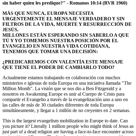
sin haber quien les predique?" - Romanos 10:14 (RVR 1960)
MÁS QUE NUNCA, EUROPA NECESITA
URGENTEMENTE EL MENSAJE VERDADERO Y SIN
FILTROS DE LA VIDA, MUERTE Y RESURRECCIÓN DE
JESÚS.
MILLONES ESTÁN ESPERANDO SIN SABERLO A QUE
TÚ Y YO TOMEMOS NUESTRA POSICIÓN POR EL
EVANGELIO EN NUESTRA VIDA COTIDIANA,
TENEMOS QUE TOMAR UNA DECISIÓN:
¿PREDICAREMOS CON VALENTÍA ESTE MENSAJE
QUE TIENE EL PODER DE CAMBIARLO TODO?
Actualmente estamos trabajando en colaboración con muchos
ministerios e iglesias de toda Europa en una iniciativa llamada "The
Million Month". La visión que se nos dio a Ben Fitzgerald y a
nosotros en Awakening Europe es unir al Cuerpo de Cristo para
compartir el Evangelio a través de la evangelización uno a uno en
las calles de más de 30 ciudades diferentes de toda Europa
simultáneamente, y llegar a 1 millón de no creyentes en 2 semanas.
This is the largest evangelism mobilization in Europe to date. Can
you picture it? Literally 1 million people who might think of Jesus as
just part of a dead religion are having a face-to-face encounter across