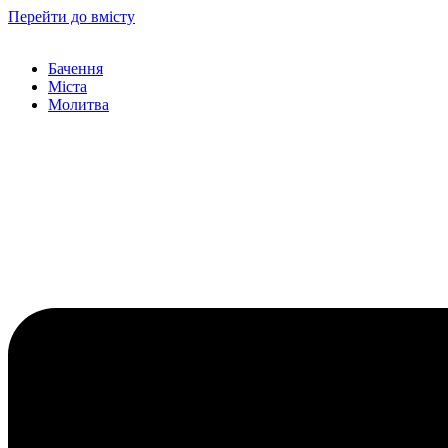
Перейти до вмісту
Бачення
Міста
Молитва