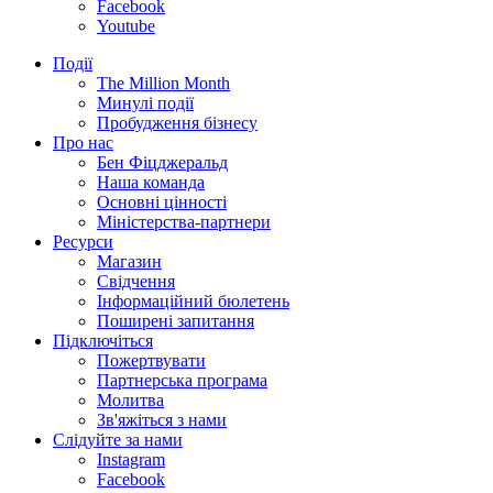
Facebook
Youtube
Події
The Million Month
Минулі події
Пробудження бізнесу
Про нас
Бен Фіцджеральд
Наша команда
Основні цінності
Міністерства-партнери
Ресурси
Магазин
Свідчення
Інформаційний бюлетень
Поширені запитання
Підключіться
Пожертвувати
Партнерська програма
Молитва
Зв'яжіться з нами
Слідуйте за нами
Instagram
Facebook