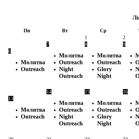
Перейти
до
вмісту
Л
Пн
Вт
Ср
1
2
7
8
9
6
Молитва
Молитва
М
Молитва
Outreach
Outreach
O
Outreach
Night
Glory
N
Outreach
Night
O
14
15
16
13
Молитва
Молитва
М
Молитва
Outreach
Outreach
O
Outreach
Night
Glory
N
Outreach
Night
O