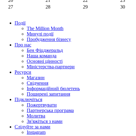
20
21
22
23
27
28
29
30
Події
The Million Month
Минулі події
Пробудження бізнесу
Про нас
Бен Фіцджеральд
Наша команда
Основні цінності
Міністерства-партнери
Ресурси
Магазин
Свідчення
Інформаційний бюлетень
Поширені запитання
Підключіться
Пожертвувати
Партнерська програма
Молитва
Зв'яжіться з нами
Слідуйте за нами
Instagram