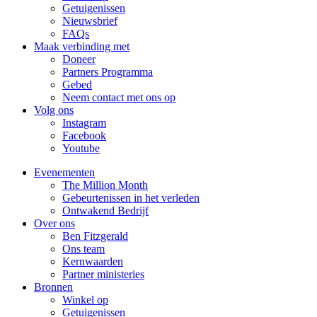
Getuigenissen
Nieuwsbrief
FAQs
Maak verbinding met
Doneer
Partners Programma
Gebed
Neem contact met ons op
Volg ons
Instagram
Facebook
Youtube
Evenementen
The Million Month
Gebeurtenissen in het verleden
Ontwakend Bedrijf
Over ons
Ben Fitzgerald
Ons team
Kernwaarden
Partner ministeries
Bronnen
Winkel op
Getuigenissen